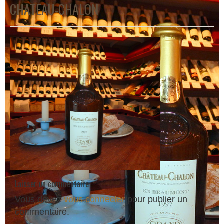
CHATEAU-CHALON
Laisser un commentaire
Vous devez
vous connecter
pour publier un
commentaire.