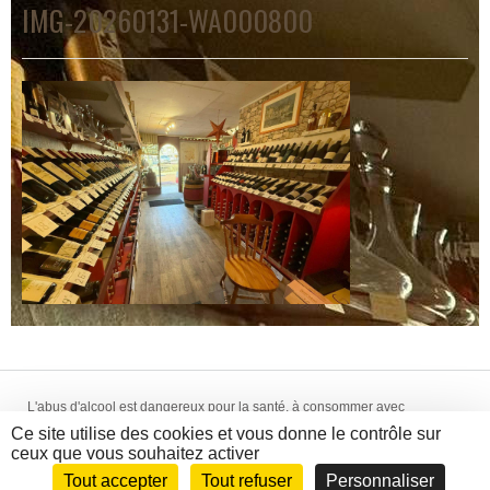
IMG-20260131-WA000800
L'abus d'alcool est dangereux pour la santé, à consommer avec
modération. La vente d'alcool est interdite aux mineurs de -18 ans.
Ce site utilise des cookies et vous donne le contrôle sur
Création WebCom.Me - © 2014-2018 La Hallette aux Vins -
Mentions
ceux que vous souhaitez activer
Légales
-
CGV
Tout accepter
Tout refuser
Personnaliser