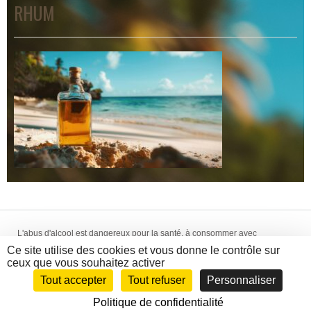
RHUM
L'abus d'alcool est dangereux pour la santé, à consommer avec
modération. La vente d'alcool est interdite aux mineurs de -18 ans.
Ce site utilise des cookies et vous donne le contrôle sur
Création WebCom.Me - © 2014-2018 La Hallette aux Vins -
Mentions
ceux que vous souhaitez activer
Légales
-
CGV
Tout accepter
Tout refuser
Personnaliser
Politique de confidentialité