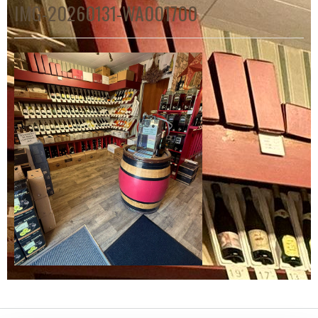
IMG-20260131-WA001700