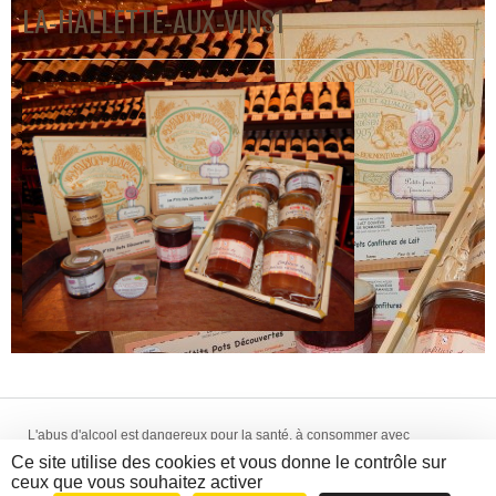
LA-HALLETTE-AUX-VINS1
L'abus d'alcool est dangereux pour la santé, à consommer avec
modération. La vente d'alcool est interdite aux mineurs de -18 ans.
Ce site utilise des cookies et vous donne le contrôle sur
Création WebCom.Me - © 2014-2018 La Hallette aux Vins -
Mentions
ceux que vous souhaitez activer
Légales
-
CGV