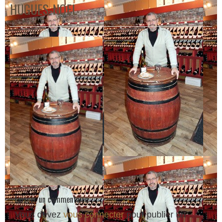
HUGUES-NOEL
Laisser un commentaire
Vous devez
vous connecter
pour publier un