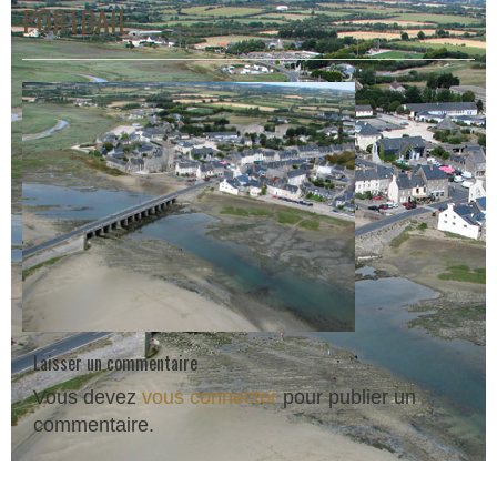
PORTBAIL
Laisser un commentaire
Vous devez
vous connecter
pour publier un
commentaire.