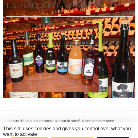
LA-HALLETTE-AUX-VINS2
L'abus d'alcool est dangereux pour la santé, à consommer avec
modération. La vente d'alcool est interdite aux mineurs de -18 ans.
This site uses cookies and gives you control over what you
Création WebCom.Me - © 2014-2018 La Hallette aux Vins -
Mentions
want to activate
Légales
-
CGV