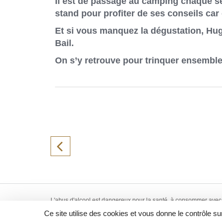
Il est de passage au camping chaque se
stand pour profiter de ses conseils car 
Et si vous manquez la dégustation, Hug
Bail.
On s’y retrouve pour trinquer ensemble
L'abus d'alcool est dangereux pour la santé, à consommer avec
vente d'alcool est interdite aux mineurs de -18 ans. Création
Ce site utilise des cookies et vous donne le contrôle s
2018 La Hallette aux Vins -
Mentions Légales
-
CGV