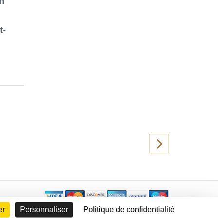
on
t-
er
Personnaliser
Politique de confidentialité