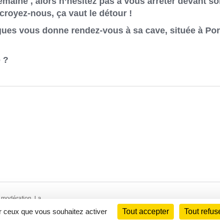
maine , alors n’hésitez pas à vous arrêter devant s
croyez-nous, ça vaut le détour !
ues vous donne rendez-vous à sa cave, située à Por
 ?
 modération. La
 WebCom.Me - © 2014-
ur ceux que vous souhaitez activer
Tout accepter
Tout refus