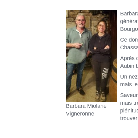
Barbar
généra
Bourgo
Ce doma
Chassa
Après d
Aubin b
Un nez 
mais l
Saveurs
mais tr
Barbara Miolane
plénitu
Vigneronne
trouve