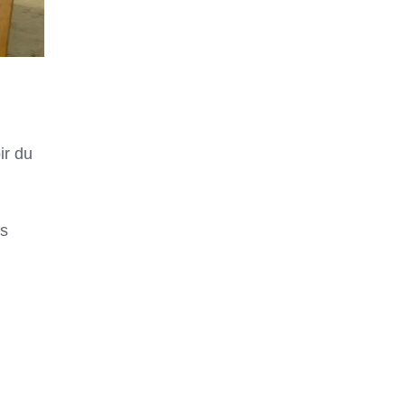
ir du
es