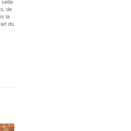
 cette
ts, de
ns la
’art du