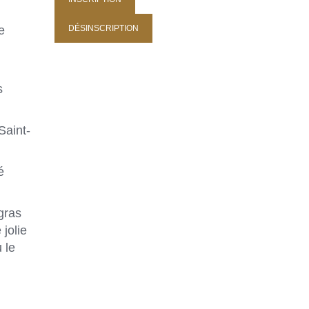
e
s
Saint-
é
gras
 jolie
 le