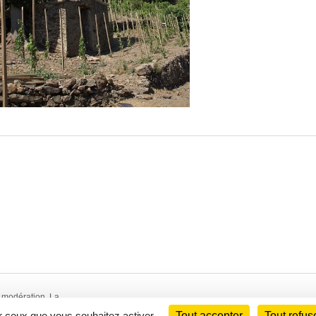
 modération. La
 WebCom.Me - © 2014-
ur ceux que vous souhaitez activer
Tout accepter
Tout refus