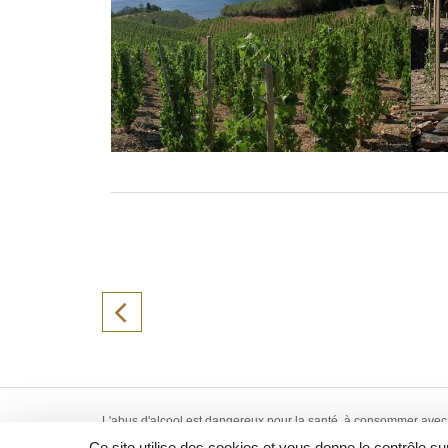
L'abus d'alcool est dangereux pour la santé, à consommer avec
vente d'alcool est interdite aux mineurs de -18 ans. Création
Ce site utilise des cookies et vous donne le contrôle s