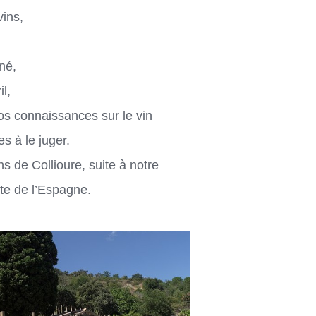
vins,
né,
il,
s connaissances sur le vin
es à le juger.
ns de Collioure, suite à notre
rte de l’Espagne.