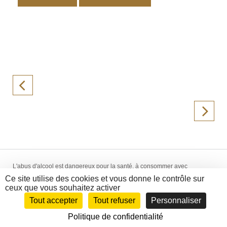
L'abus d'alcool est dangereux pour la santé, à consommer avec
modération. La vente d'alcool est interdite aux mineurs de -18 ans.
Ce site utilise des cookies et vous donne le contrôle sur
Création WebCom.Me - © 2014-2018 La Hallette aux Vins -
Mentions
ceux que vous souhaitez activer
Légales
-
CGV
Tout accepter
Tout refuser
Personnaliser
Politique de confidentialité