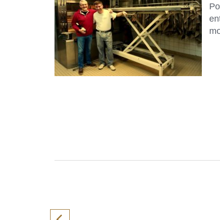
Po
ent
mo