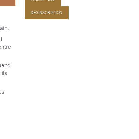
ain.
t
entre
quand
 ils
es