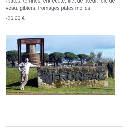
-pâtés, terrines, entrecôte, filet de bœuf, foie de
veau, gibiers, fromages pâtes molles
-26,00 €