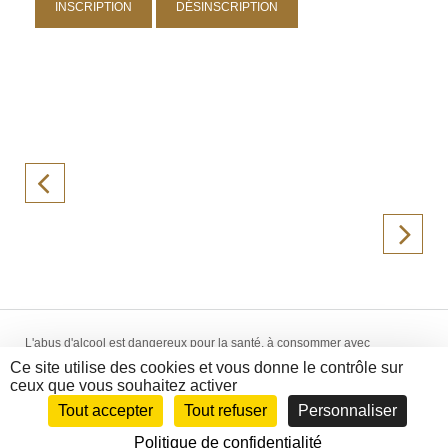
L'abus d'alcool est dangereux pour la santé, à consommer avec
modération. La vente d'alcool est interdite aux mineurs de -18 ans.
Ce site utilise des cookies et vous donne le contrôle sur
Création WebCom.Me - © 2014-2018 La Hallette aux Vins -
Mentions
ceux que vous souhaitez activer
Légales
-
CGV
Tout accepter
Tout refuser
Personnaliser
Politique de confidentialité