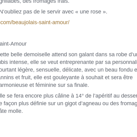
grillades, des fromages frais.
N’oubliez pas de le servir avec « une rose ».
s.com/beaujolais-saint-amour/
aint-Amour
ette belle demoiselle attend son galant dans sa robe d’u
ubis intense, elle se veut entreprenante par sa personnali
ourtant légère, sensuelle, délicate, avec un beau fondu 
annins et fruit, elle est gouleyante à souhait et sera être
armonieuse et féminine sur sa finale.
lle se fera encore plus câline à 14° de l’apéritif au desse
e façon plus définie sur un gigot d’agneau ou des froma
âte molle.