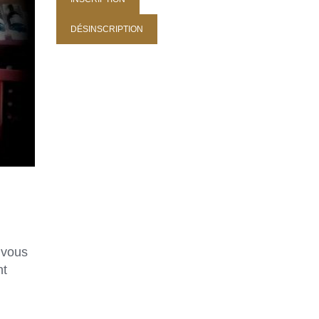
 vous
nt