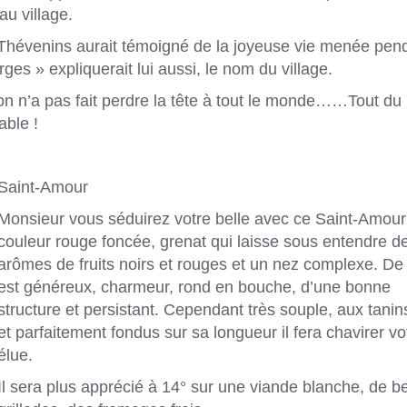
u village.
évenins aurait témoigné de la joyeuse vie menée pend
rges » expliquerait lui aussi, le nom du village.
ion n’a pas fait perdre la tête à tout le monde……Tout du
able !
Saint-Amour
Monsieur vous séduirez votre belle avec ce Saint-Amour
couleur rouge foncée, grenat qui laisse sous entendre d
arômes de fruits noirs et rouges et un nez complexe. De p
est généreux, charmeur, rond en bouche, d’une bonne
structure et persistant. Cependant très souple, aux tanins
et parfaitement fondus sur sa longueur il fera chavirer vo
élue.
Il sera plus apprécié à 14° sur une viande blanche, de be