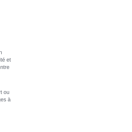
n
té et
entre
rt ou
ges à