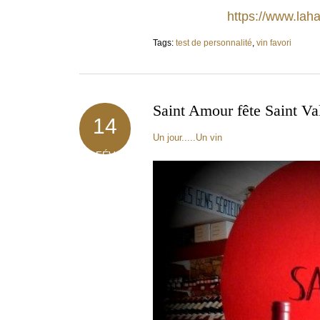
https://www.laha
Tags:
test de personnalité
,
vin favori
Saint Amour fête Saint Va
14
Un jour.....Un vin
FÉV