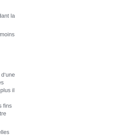
ant la
 moins
 d’une
es
lus il
 fins
tre
lles