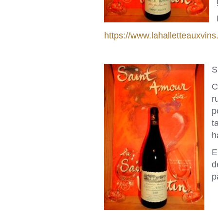
https://www.lahalletteauxvin
S
C
r
p
t
h
E
d
p