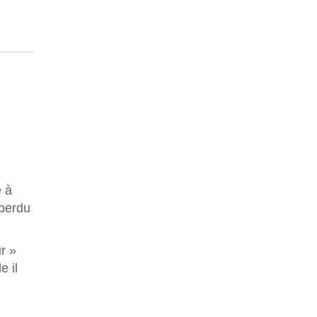
e à
 perdu
r »
e il