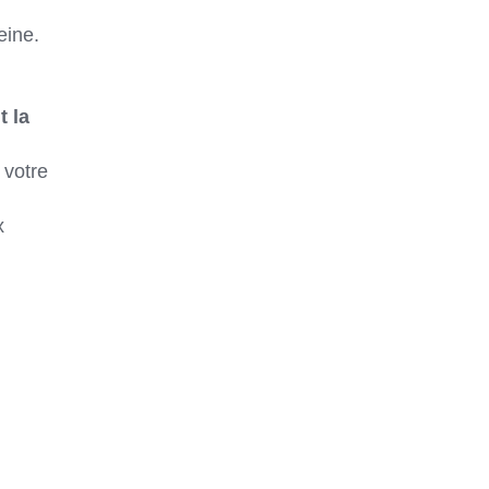
eine.
t la
 votre
x