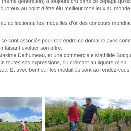
 (4ème génération) a toujours cru dans ce cépage qu’est
liquoreux au point d’être élu meilleur moelleux au monde
u collectionne les médailles d’or des concours mondia
n se sont associés pour reprendre ce domaine avec co
n faisant évoluer son offre.
, Maxime Delhumeau, et une commerciale Mathilde Bocqui
in toutes ses expressions, du crémant au liquoreux en
sec. Et avec bonheur les médailles sont au rendez-vous 