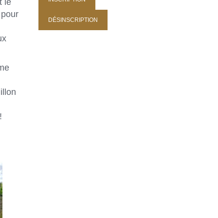
 le
 pour
ux
mme
llon
!