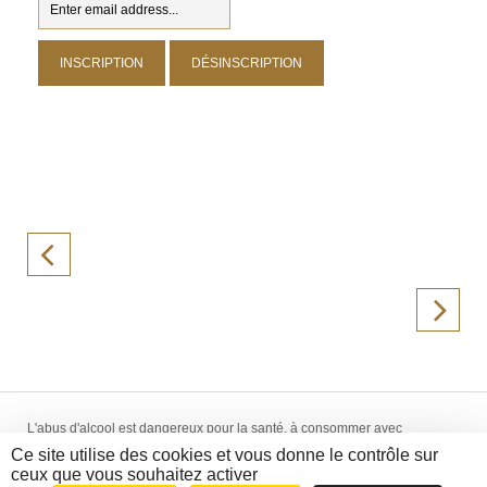
L'abus d'alcool est dangereux pour la santé, à consommer avec
modération. La vente d'alcool est interdite aux mineurs de -18 ans.
Ce site utilise des cookies et vous donne le contrôle sur
Création WebCom.Me - © 2014-2018 La Hallette aux Vins -
Mentions
ceux que vous souhaitez activer
Légales
-
CGV