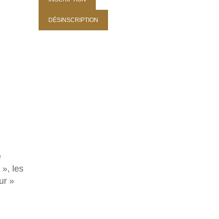
e
», les
ur »