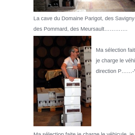
La cave du Domaine Parigot, des Savigny
des Pommard, des Meursault………….
Ma sélection fait
je charge le véh
direction P…
Ma sélection faite je charge le véhicule, j