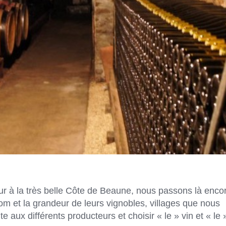
ur à la très belle Côte de Beaune, nous passons là enco
nom et la grandeur de leurs vignobles, villages que nous
e aux différents producteurs et choisir « le » vin et « le 