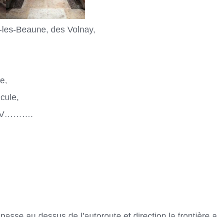
-les-Beaune, des Volnay,
e,
icule,
…-V……….
e passe au dessus de l’autoroute et direction la frontière 